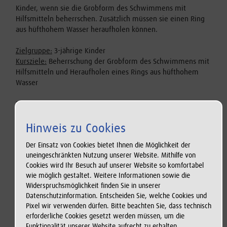
Kinder, wenn sie die Grobform des Schwimmens mit
Hilfsmitteln beherrschen. Zusätzlich müssen sie einen Ring
aus hüfthohem Wasser heraufholen können.
Zielgruppe:
3-jährige Kinder
Kursziele:
Beherrschung der Grobform des Schwimmens mit
Hilfsmitteln und Heraufholen eines Rings aus hüfthohem
Wasser
Bildquelle: © www.sport-thieme.de
Hinweis zu Cookies
110,00 € inkl. Eintritt für 1 Elternteil
Der Einsatz von Cookies bietet Ihnen die Möglichkeit der
10 Termine
00:45 Std.
uneingeschränkten Nutzung unserer Website. Mithilfe von
3 J. bis 4 J. u. 1 Mon.
Cookies wird Ihr Besuch auf unserer Website so komfortabel
Die Teilnahme einer Begleitperson im Wasser ist
wie möglich gestaltet. Weitere Informationen sowie die
erforderlich. Bitte bringen Sie Ihre Buchungsbestätigung,
Widerspruchsmöglichkeit finden Sie in unserer
die Sie nach dem Bezahlvorgang per E-Mail erhalten, zu
Datenschutzinformation. Entscheiden Sie, welche Cookies und
jeder Kursstunde mit. Der dort aufgeführte QR-Code
Pixel wir verwenden dürfen. Bitte beachten Sie, dass technisch
berechtigt Sie zum jeweiligen Badeintritt.
erforderliche Cookies gesetzt werden müssen, um die
Funktionalität unserer Website aufrecht zu erhalten.