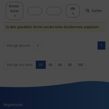
Bronze-
alle
Suchen
Kurse
Zu dem gewählten Termin werden keine Einzeltermine angeboten
Einträge gesamt:
0
1
Einträge pro Seite:
20
40
60
80
100
Impressum