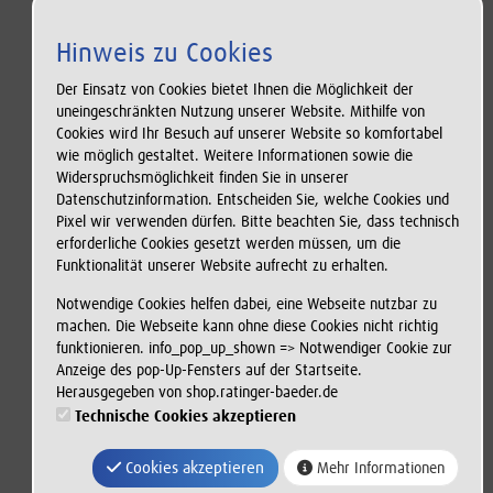
Tiefe und teilweise das Streckentauchen. Außerdem
erlernen sie die Anwendung der Baderegeln. Wenn Ihr Kind
Hinweis zu Cookies
die für das „Bronze-Abzeichen“ notwendigen Leistungen
erbringt, ist die Abnahme der Prüfung und die Ausstellung
Der Einsatz von Cookies bietet Ihnen die Möglichkeit der
des Ausweises inklusive.
uneingeschränkten Nutzung unserer Website. Mithilfe von
Cookies wird Ihr Besuch auf unserer Website so komfortabel
wie möglich gestaltet. Weitere Informationen sowie die
Die Prüfungsanforderungen für Bronze sind:
Widerspruchsmöglichkeit finden Sie in unserer
- Sprung kopfwärts vom Beckenrand und 15 Minuten
Datenschutzinformation. Entscheiden Sie, welche Cookies und
Schwimmen. In dieser Zeit sind mindestens 200 Meter
Pixel wir verwenden dürfen. Bitte beachten Sie, dass technisch
zurückzulegen, davon 150 Meter in Bauch- oder Rückenlage
erforderliche Cookies gesetzt werden müssen, um die
in einer erkennbaren Schwimmart und 50 Meter in einer
Funktionalität unserer Website aufrecht zu erhalten.
anderen Körperlage (Wechsel der Körperlage während des
Schwimmens auf der Schwimmbahn ohne Festhalten)
Notwendige Cookies helfen dabei, eine Webseite nutzbar zu
- Einmal ca. 2 Meter Tieftauchen von der Wasseroberfläche
machen. Die Webseite kann ohne diese Cookies nicht richtig
mit Heraufholen eines Gegenstandes (z. B. kleiner
funktionieren. info_pop_up_shown => Notwendiger Cookie zur
Tauchring)
Anzeige des pop-Up-Fensters auf der Startseite.
- Paketsprung aus 1 Meter Höhe oder vom Startblock
Herausgegeben von shop.ratinger-baeder.de
- Kenntnis der Baderegeln
Technische Cookies akzeptieren
Bildquelle: © Bundesverband zur Förderung der
Cookies akzeptieren
Mehr Informationen
Schwimmausbildung e.V.