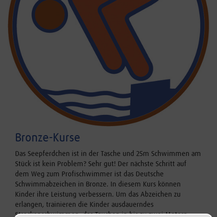
Bronze-Kurse
Das Seepferdchen ist in der Tasche und 25m Schwimmen am
Stück ist kein Problem? Sehr gut! Der nächste Schritt auf
dem Weg zum Profischwimmer ist das Deutsche
Schwimmabzeichen in Bronze. In diesem Kurs können
Kinder ihre Leistung verbessern. Um das Abzeichen zu
erlangen, trainieren die Kinder ausdauerndes
Streckenschwimmen, das Tauchen in bis zu zwei Metern