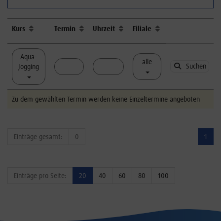
Kurs
Termin
Uhrzeit
Filiale
Aqua-
alle
Suchen
Jogging
Zu dem gewählten Termin werden keine Einzeltermine angeboten
Einträge gesamt:
0
1
Einträge pro Seite:
20
40
60
80
100