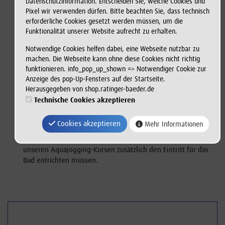
Datenschutzinformation. Entscheiden Sie, welche Cookies und
Stärkung des Herz-Kreislauf-Systems.
Pixel wir verwenden dürfen. Bitte beachten Sie, dass technisch
Weitere Infos:
Der Auftriebsgürtel wird gestellt.
erforderliche Cookies gesetzt werden müssen, um die
Funktionalität unserer Website aufrecht zu erhalten.
Offene Aqua-Jogging-Kurse finden erst bei einer
Notwendige Cookies helfen dabei, eine Webseite nutzbar zu
Mindestteilnehmerzahl von 5 Personen statt.
machen. Die Webseite kann ohne diese Cookies nicht richtig
funktionieren. info_pop_up_shown => Notwendiger Cookie zur
Anzeige des pop-Up-Fensters auf der Startseite.
96,00 € zzgl. Badeintritt
Herausgegeben von shop.ratinger-baeder.de
12 Termine
00:45 Std.
Technische Cookies akzeptieren
Die Teilnehmer müssen schwimmen können. Bitte
bringen Sie die Buchungsbestätigung, die Sie nach dem
Cookies akzeptieren
Mehr Informationen
Bezahlvorgang per E-Mail erhalten, zur ersten Kursstunde
mit. Bitte beachten Sie, dass Sie für die Teilnahme an
unseren Aquajogging-Kursen zusätzlich den Eintritt für das
Bad entrichten müssen.
Navigatio