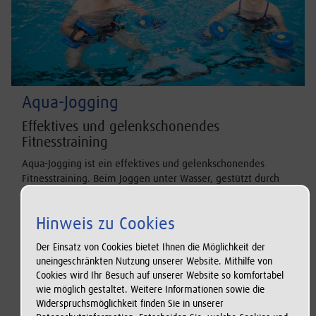
Aqua-Jogging
Effektives und gelenkschonendes
Fitnesstraining
Aqua-Jogging ist ein effektives und gelenkschonendes
Fitnesstraining. Beim Joggen unter Wasser, gestützt durch
einen Auftriebsgürtel, nutzen Sie den natürlichen
Widerstand des Wassers, um Ihre Muskulatur und Ihr Herz-
Hinweis zu Cookies
Kreislauf-System sanft und effektiv zu trainieren, ohne Ihre
Gelenke zu belasten. Bis zu 800 Kalorien können Sie pro
Der Einsatz von Cookies bietet Ihnen die Möglichkeit der
Stunde beim Aqua-Jogging verbrennen. Der Kurs richtet sich
uneingeschränkten Nutzung unserer Website. Mithilfe von
an alle, die gerne im Wasser sind und etwas für ihre Fitness
Cookies wird Ihr Besuch auf unserer Website so komfortabel
tun möchten!
wie möglich gestaltet. Weitere Informationen sowie die
Widerspruchsmöglichkeit finden Sie in unserer
Kursziele:
Schonende Kräftigung der Muskulatur und