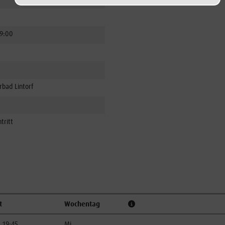
9:00
bad Lintorf
tritt
t
Wochentag
- 19:45
Mi.