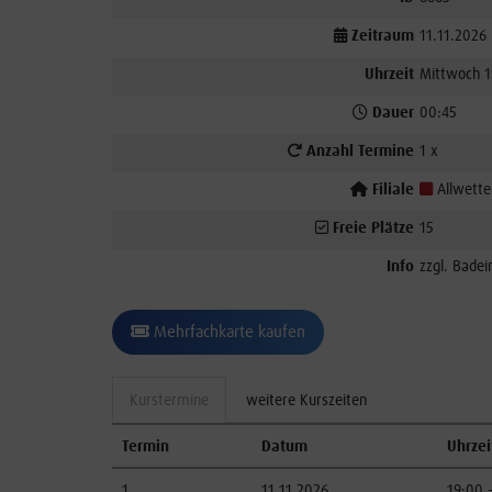
Zeitraum
11.11.2026
Uhrzeit
Mittwoch 1
Dauer
00:45
Anzahl Termine
1 x
Filiale
Allwetter
Freie Plätze
15
Info
zzgl. Badein
Mehrfachkarte kaufen
Kurstermine
weitere Kurszeiten
Termin
Datum
Uhrzei
1
11.11.2026
19:00 