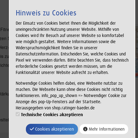
Mittwoch 11.11.2026
Hinweis zu Cookies
Der Einsatz von Cookies bietet Ihnen die Möglichkeit der
 Fitnesstraining. Beim Joggen
uneingeschränkten Nutzung unserer Website. Mithilfe von
Cookies wird Ihr Besuch auf unserer Website so komfortabel
tzen Sie den natürlichen
wie möglich gestaltet. Weitere Informationen sowie die
Herz-Kreislauf-System sanft und
Widerspruchsmöglichkeit finden Sie in unserer
Datenschutzinformation. Entscheiden Sie, welche Cookies und
 Bis zu 800 Kalorien können Sie
Pixel wir verwenden dürfen. Bitte beachten Sie, dass technisch
htet sich an alle, die gerne im
erforderliche Cookies gesetzt werden müssen, um die
Funktionalität unserer Website aufrecht zu erhalten.
Notwendige Cookies helfen dabei, eine Webseite nutzbar zu
machen. Die Webseite kann ohne diese Cookies nicht richtig
ärkung des Herz-Kreislauf-
funktionieren. info_pop_up_shown => Notwendiger Cookie zur
Anzeige des pop-Up-Fensters auf der Startseite.
Herausgegeben von shop.ratinger-baeder.de
Technische Cookies akzeptieren
estteilnehmerzahl von 5
Cookies akzeptieren
Mehr Informationen