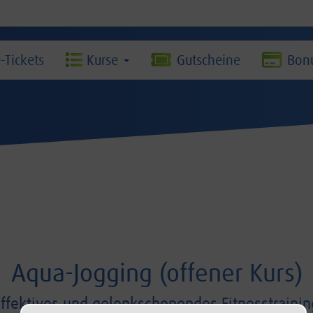
-Tickets
Kurse
Gutscheine
Bonu
Aqua-Jogging (offener Kurs)
Effektives und gelenkschonendes Fitnesstrainin