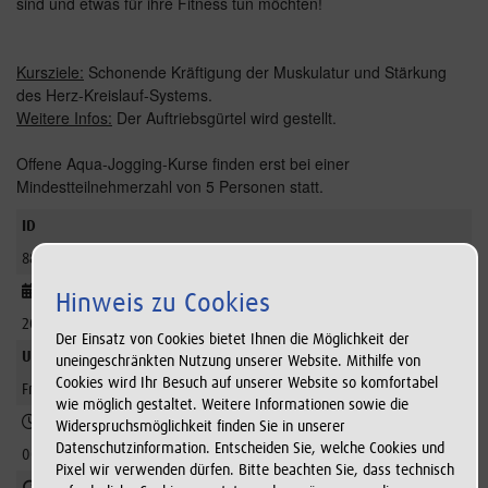
sind und etwas für ihre Fitness tun möchten!
Kursziele:
Schonende Kräftigung der Muskulatur und Stärkung
des Herz-Kreislauf-Systems.
Weitere Infos:
Der Auftriebsgürtel wird gestellt.
Offene Aqua-Jogging-Kurse finden erst bei einer
Mindestteilnehmerzahl von 5 Personen statt.
ID
8890
Zeitraum
Hinweis zu Cookies
20.11.2026
Der Einsatz von Cookies bietet Ihnen die Möglichkeit der
Uhrzeit
uneingeschränkten Nutzung unserer Website. Mithilfe von
Cookies wird Ihr Besuch auf unserer Website so komfortabel
Freitag 18:30
wie möglich gestaltet. Weitere Informationen sowie die
Dauer
Widerspruchsmöglichkeit finden Sie in unserer
Datenschutzinformation. Entscheiden Sie, welche Cookies und
00:45
Pixel wir verwenden dürfen. Bitte beachten Sie, dass technisch
Anzahl Termine