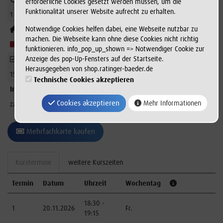
erforderliche Cookies gesetzt werden müssen, um die
Funktionalität unserer Website aufrecht zu erhalten.
1 x
Notwendige Cookies helfen dabei, eine Webseite nutzbar zu
Filiale
machen. Die Webseite kann ohne diese Cookies nicht richtig
Allwetterbad Lintorf
funktionieren. info_pop_up_shown => Notwendiger Cookie zur
Anzeige des pop-Up-Fensters auf der Startseite.
Freie Plätze
Herausgegeben von shop.ratinger-baeder.de
15
Technische Cookies akzeptieren
Info
Cookies akzeptieren
Mehr Informationen
zzgl. Badeintritt
Mehrfachkarte kaufen
Kurstermine
weitere Kurszeiten
Termin
Datum
Uhrzeit
Wochentag
18:30 -
1
20.11.2026
Fr.
19:15