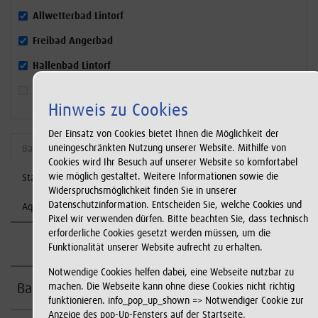
Allwetterbad Lintorf
Freibad Angerbad
Hallenbad Lintorf
Hallenbad Ratingen-Mitte (Angerbad)
Hinweis zu Cookies
Der Einsatz von Cookies bietet Ihnen die Möglichkeit der
uneingeschränkten Nutzung unserer Website. Mithilfe von
Baby- und Kleinkinderschwimmen
Kinderschwimmkurse
Cookies wird Ihr Besuch auf unserer Website so komfortabel
wie möglich gestaltet. Weitere Informationen sowie die
Stand-Up-Paddling (SUP)
Erwachsenenschwimmkurse
Widerspruchsmöglichkeit finden Sie in unserer
Datenschutzinformation. Entscheiden Sie, welche Cookies und
Aqua-Fitnesskurse
Pixel wir verwenden dürfen. Bitte beachten Sie, dass technisch
erforderliche Cookies gesetzt werden müssen, um die
Allwetterbad Lintorf
Freibad Angerbad
Hallenbad Lin
Funktionalität unserer Website aufrecht zu erhalten.
Notwendige Cookies helfen dabei, eine Webseite nutzbar zu
Babyschwimmen
machen. Die Webseite kann ohne diese Cookies nicht richtig
funktionieren. info_pop_up_shown => Notwendiger Cookie zur
Anzeige des pop-Up-Fensters auf der Startseite.