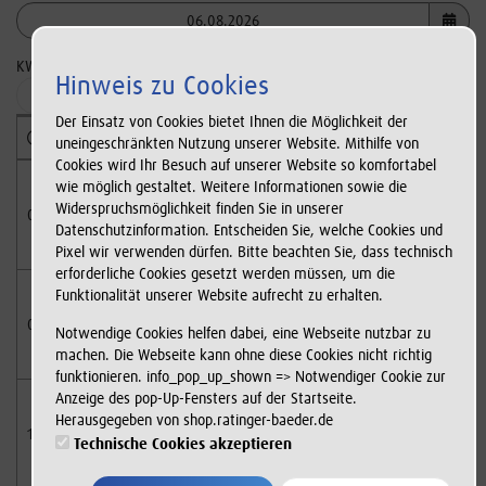
KW 32
Hinweis zu Cookies
Suchen
Der Einsatz von Cookies bietet Ihnen die Möglichkeit der
Wochentag
Montag
Dienstag
uneingeschränkten Nutzung unserer Website. Mithilfe von
Cookies wird Ihr Besuch auf unserer Website so komfortabel
wie möglich gestaltet. Weitere Informationen sowie die
Widerspruchsmöglichkeit finden Sie in unserer
08:30
Datenschutzinformation. Entscheiden Sie, welche Cookies und
Pixel wir verwenden dürfen. Bitte beachten Sie, dass technisch
erforderliche Cookies gesetzt werden müssen, um die
Funktionalität unserer Website aufrecht zu erhalten.
09:30
Notwendige Cookies helfen dabei, eine Webseite nutzbar zu
machen. Die Webseite kann ohne diese Cookies nicht richtig
funktionieren. info_pop_up_shown => Notwendiger Cookie zur
Anzeige des pop-Up-Fensters auf der Startseite.
10:00 - 13:00
10:00 - 13:00
Herausgegeben von shop.ratinger-baeder.de
10:00
Stand-Up-Paddling
Stand-Up-Padd
Technische Cookies akzeptieren